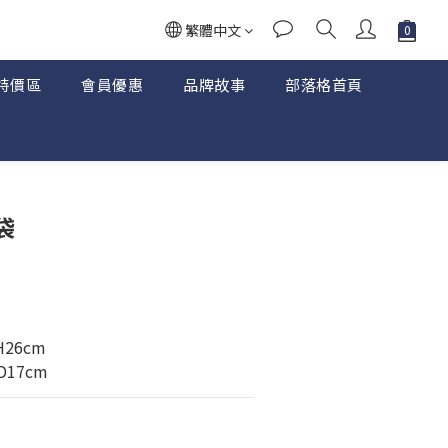
繁體中文
特價區
會員優惠
品牌故事
部落格首頁
立即購買
袋
 H26cm
D17cm