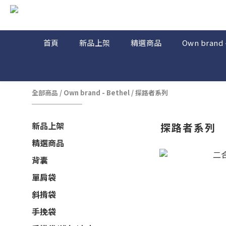
首頁
新品上架
精選商品
Own brand 
全部商品
/
Own brand - Bethel
/
探路者系列
新品上架
探路者系列
精選商品
背囊
單肩袋
斜揹袋
手挽袋