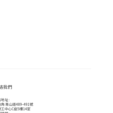
絡我們
地址 :
角 青山道489-491號
港工中心C座5樓14室