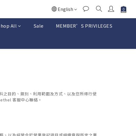
English
hop All
Sale
MEMBER’S PRIVILEGES
蒐集個人資料之目的、類別、利用範圍及方式、以及您所得行使
thel 客服中心聯絡。
服務、以及經營合於營業登記項目或組織章程所定之業