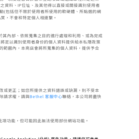
之資料、IP位址、及其他得以直接或間接識別使用者
覽活動(包括但不限於使用者所使用的軟硬體、所點選的網
務品質，不會和特定個人相連繫。
l 於其內部、依照蒐集之目的進行處理和利用、或為完成
不會將足以識別使用者身份的個人資料提供給本私隱政策
目的範圍內，本商店會將所蒐集的個人資料，提供予合
修改或更正；如您所提供之資料錯誤或缺漏，則不受本
除請求權，請與
Bethel 客服中心
聯絡，本公司將盡快
限制此項功能，但可能因此無法使用部份網站功能。
le Analytics (分析) 廣告功能，建議您可參考