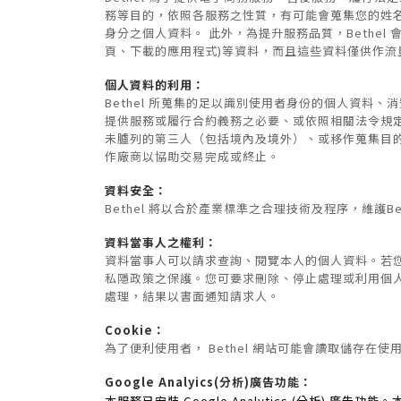
務等目的，依照各服務之性質，有可能會蒐集您的姓名
身分之個人資料。 此外，為提升服務品質，Bethel
頁、下載的應用程式)等資料，而且這些資料僅供作流量
個人資料的利用：
Bethel 所蒐集的足以識別使用者身份的個人資料
提供服務或履行合約義務之必要、或依照相關法令規定
未臚列的第三人（包括境內及境外）、或移作蒐集目的
作廠商以協助交易完成或終止。
資料安全：
Bethel 將以合於產業標準之合理技術及程序，維護Be
資料當事人之權利：
資料當事人可以請求查詢、閱覽本人的個人資料。若您
私隱政策之保護。您可要求刪除、停止處理或利用個人資
處理，結果以書面通知請求人。
Cookie：
為了便利使用者， Bethel 網站可能會讀取儲存
Google Analyics(分析)廣告功能：
本服務已安裝 Google Analytics (分析) 廣告