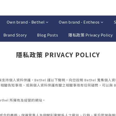
Own brand - Bethel
Own brand - Entheos
S
Brand Story
Blog Posts
隱私政策 Privacy Policy
隱私政策 PRIVACY POLICY
個人私隱權與支持個人資料保護，Bethel 謹以下聲明，向您說明 Bethel 
以下相關告知事項、或與個人資料保護有關之相關事項有任何疑問，可以與 Be
ethel 所擁有及經營的網站。
行法定或合約義務、保護當事人及相關利害關係人之權益、行銷、客戶管理與