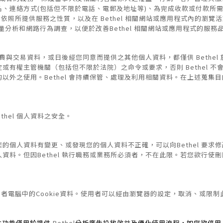
、連絡方式(包括但不限於電話、電郵及地址等)、為完成收款或付款所需
 會依照所提供服務之性質，以及在 Bethel 相關網站或應用程式內的瀏
分析和網路行為調查，以便於改善Bethel 相關網站或應用程式的服
、消費與交易資料，或日後經您同意而提供之其他個人資料，都僅供 Bethe
或有權主管機關（包括但不限於法院）之命令或要求，否則 Bethel 
以外之使用。Bethel 會持續保管、處理及利用相關資料。在上述蒐集
thel 個人資料之安全。
的個人資料有變更、或發現您的個人資料不正確，可以向Bethel 要求
料。但因Bethel 執行職務或業務所必須者，不在此限。
若您欲行使刪
在使用者電腦中的Cookie資料。使用者可以經由瀏覽器的設定，取消、或
功能。本功能僅用於提供
Bethel
分析廣告投放效益及優化使用流程，如您欲停用 Goog