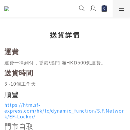
送貨詳情
運費
運費一
律
到付
，
香港
/
澳門
滿
HKD500
免運費。
送貨時間
3 -10
個工作天
順豐
https://htm.sf-
express.com/hk/tc/dynamic_function/S.F.Networ
k/EF-Locker/
門市自取